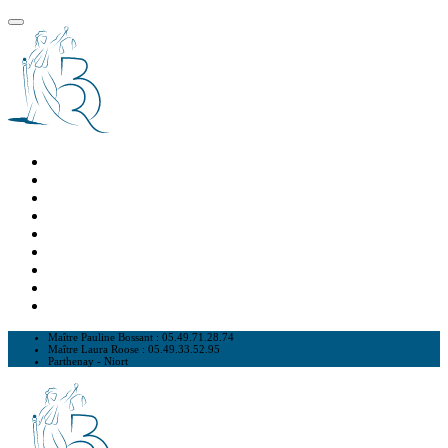
Accueil
Le Cabinet
Nos Valeurs
Les Avocates
Domaines d’Interventions
Avis Clients
Espace Presse
FAQ
Contact
Maître Pauline Bossant : 05.49.71.28.74
Maître Laura Roose : 05.49.33.52.95
Parthenay - Niort